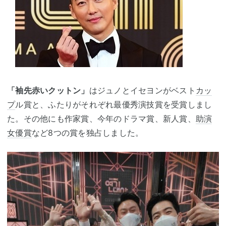
「袖先赤いクットン」
はジュノとイセヨンがベスト
カッ
プ
ル賞と、ふたりがそれぞれ最優秀演技賞を受賞しまし
た。その他にも作家賞、今年のドラマ賞、新人賞、
助演
女優賞
など8つの賞を独占しました。