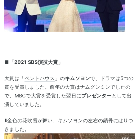
■
「2021 SBS演技大賞」
大賞は「
ペントハウス
」の
キムソヨン
で、ドラマは5つの
賞を受賞しました。前年の大賞はナムグンミンでしたの
で、
MBC
で大賞を受賞した翌日に
プレゼンター
として出
演していました。
⬇️金色の花吹雪が舞い、キムソヨンの左右の鎖骨にはりつ
きました。