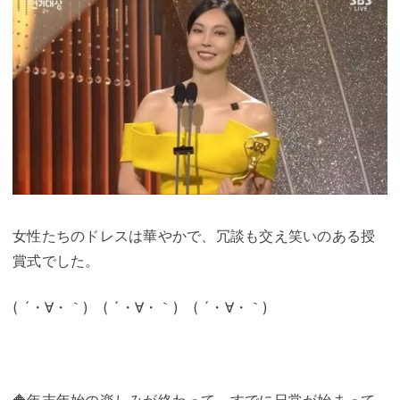
女性たちのドレスは華やかで、冗談も交え笑いのある授
賞式でした。
( ´・∀・｀) ( ´・∀・｀) ( ´・∀・｀)