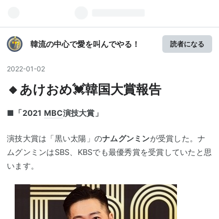
韓流の中心で愛を叫んでやる！
読者になる
2022
-
01
-
02
🔸あけおめ💓韓国大賞報告
■
「2021
MBC
演技大賞」
演技大賞は「黒い太陽」の
ナムグンミン
が受賞した。ナ
ムグンミンはSBS、KBSでも最優秀賞を受賞していたと思
います。